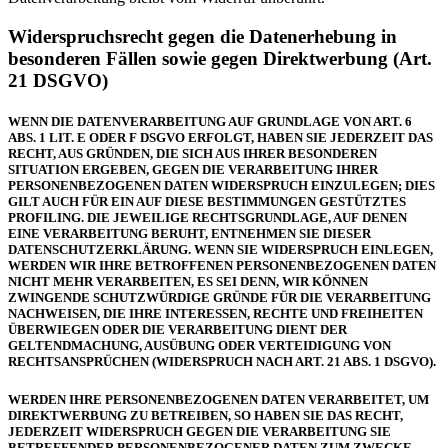
Widerspruchsrecht gegen die Datenerhebung in
besonderen Fällen sowie gegen Direktwerbung (Art.
21 DSGVO)
WENN DIE DATENVERARBEITUNG AUF GRUNDLAGE VON ART. 6
ABS. 1 LIT. E ODER F DSGVO ERFOLGT, HABEN SIE JEDERZEIT DAS
RECHT, AUS GRÜNDEN, DIE SICH AUS IHRER BESONDEREN
SITUATION ERGEBEN, GEGEN DIE VERARBEITUNG IHRER
PERSONENBEZOGENEN DATEN WIDERSPRUCH EINZULEGEN; DIES
GILT AUCH FÜR EIN AUF DIESE BESTIMMUNGEN GESTÜTZTES
PROFILING. DIE JEWEILIGE RECHTSGRUNDLAGE, AUF DENEN
EINE VERARBEITUNG BERUHT, ENTNEHMEN SIE DIESER
DATENSCHUTZERKLÄRUNG. WENN SIE WIDERSPRUCH EINLEGEN,
WERDEN WIR IHRE BETROFFENEN PERSONENBEZOGENEN DATEN
NICHT MEHR VERARBEITEN, ES SEI DENN, WIR KÖNNEN
ZWINGENDE SCHUTZWÜRDIGE GRÜNDE FÜR DIE VERARBEITUNG
NACHWEISEN, DIE IHRE INTERESSEN, RECHTE UND FREIHEITEN
ÜBERWIEGEN ODER DIE VERARBEITUNG DIENT DER
GELTENDMACHUNG, AUSÜBUNG ODER VERTEIDIGUNG VON
RECHTSANSPRÜCHEN (WIDERSPRUCH NACH ART. 21 ABS. 1 DSGVO).
WERDEN IHRE PERSONENBEZOGENEN DATEN VERARBEITET, UM
DIREKTWERBUNG ZU BETREIBEN, SO HABEN SIE DAS RECHT,
JEDERZEIT WIDERSPRUCH GEGEN DIE VERARBEITUNG SIE
BETREFFENDER PERSONENBEZOGENER DATEN ZUM ZWECKE