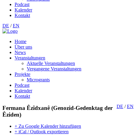
Podcast
Kalender
Kontakt
DE
/
EN
Home
Über uns
News
Veranstaltungen
Aktuelle Veranstaltungen
Vergangene Veranstaltungen
Projekte
Microgrants
Podcast
Kalender
Kontakt
DE
/
EN
Fermana Êzîdxanê (Genozid-Gedenktag der
Êziden)
+ Zu Google Kalender hinzufügen
+ iCal / Outlook exportieren